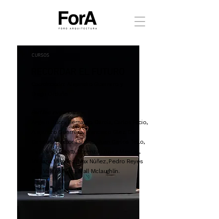
CURSOS
RECORDAR EL FUTURO
Coordinación:
Alejandro Guerrero y
Diego
Orduño
Perfiles invitados:
Angelo Bucci, Bernardo García, Carlos Facio,
Alejandro Guerrero, Francisco Glez. De
Canales, Hector Esrawe, Juan Carlos Tello,
Leonardo Finotti, Lorenza López Mestas,
Mariana Méndez, Max Núñez, Pedro Reyes
S.J., Valeria Mata, Níall Mclaughlín.