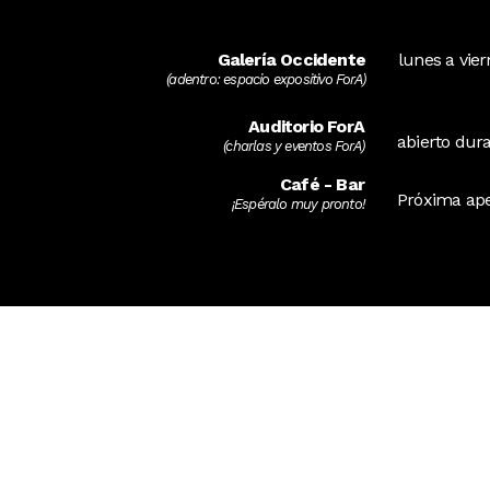
Galería Occidente
lunes a vier
(adentro: espacio expositivo ForA)
Auditorio ForA
abierto dur
(charlas y eventos ForA)
Café - Bar
Próxima ape
¡Espéralo muy pronto!