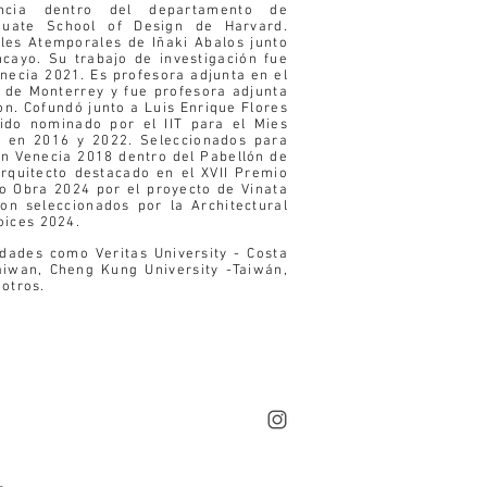
encia dentro del departamento de
duate School of Design de Harvard.
les Atemporales de Iñaki Abalos junto
cayo. Su trabajo de investigación fue
enecia 2021. Es profesora adjunta en el
 de Monterrey y fue profesora adjunta
n. Cofundó junto a Luis Enrique Flores
ido nominado por el IIT para el Mies
) en 2016 y 2022. Seleccionados para
 en Venecia 2018 dentro del Pabellón de
arquitecto destacado en el XVII Premio
io Obra 2024 por el proyecto de Vinata
on seleccionados por la Architectural
ices 2024.
idades como Veritas University - Costa
Taiwan, Cheng Kung University -Taiwán,
 otros.