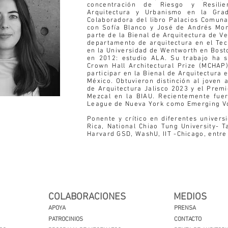
concentración de Riesgo y Resili
Arquitectura y Urbanismo en la Gra
Colaboradora del libro Palacios Comuna
con Sofía Blanco y José de Andrés Mon
parte de la Bienal de Arquitectura de V
departamento de arquitectura en el Tec
en la Universidad de Wentworth en Bosto
en 2012: estudio ALA. Su trabajo ha s
Crown Hall Architectural Prize (MCHAP
participar en la Bienal de Arquitectura
México. Obtuvieron distinción al joven 
de Arquitectura Jalisco 2023 y el Prem
Mezcal en la BIAU. Recientemente fuer
League de Nueva York como Emerging Vo
Ponente y crítico en diferentes univers
Rica, National Chiao Tung University- 
Harvard GSD, WashU, IIT -Chicago, entre
COLABORACIONES
MEDIOS
APOYA
PRENSA
PATROCINIOS
CONTACTO