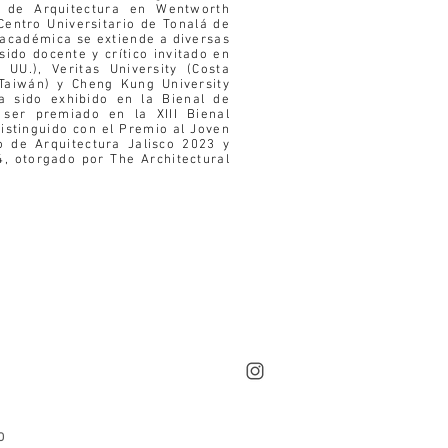
o de Arquitectura en Wentworth
 Centro Universitario de Tonalá de
 académica se extiende a diversas
sido docente y crítico invitado en
UU.), Veritas University (Costa
(Taiwán) y Cheng Kung University
a sido exhibido en la Bienal de
ser premiado en la XIII Bienal
istinguido con el Premio al Joven
o de Arquitectura Jalisco 2023 y
, otorgado por The Architectural
O