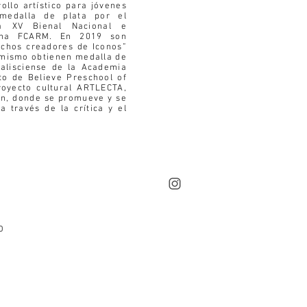
ollo artístico para jóvenes
medalla de plata por el
la XV Bienal Nacional e
cana FCARM. En 2019 son
chos creadores de Iconos”
í mismo obtienen medalla de
Jalisciense de la Academia
to de Believe Preschool of
oyecto cultural ARTLECTA,
ión, donde se promueve y se
a través de la crítica y el
O