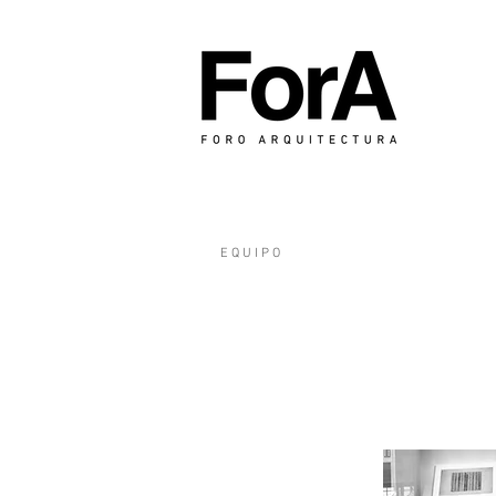
E Q U I P O