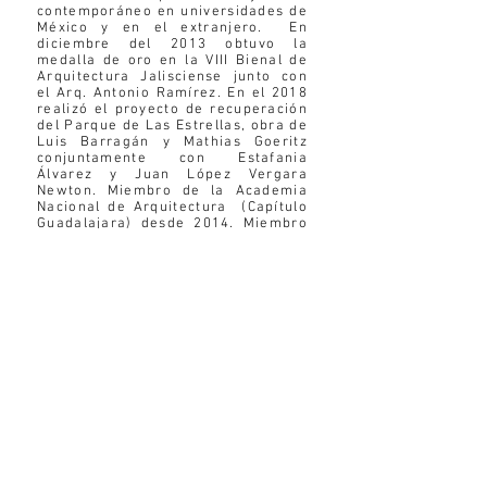
contemporáneo en universidades de
México y en el extranjero. En
diciembre del 2013 obtuvo la
medalla de oro en la VIII Bienal de
Arquitectura Jalisciense junto con
el Arq. Antonio Ramírez. En el 2018
realizó el proyecto de recuperación
del Parque de Las Estrellas, obra de
Luis Barragán y Mathias Goeritz
conjuntamente con Estafania
Álvarez y Juan López Vergara
Newton. Miembro de la Academia
Nacional de Arquitectura (Capítulo
Guadalajara) desde 2014. Miembro
de la ¨Fundación de Arquitectura
Tapatía Luis Bárragán¨
(1989-2000)
.
Desde el 2012 coordina el seminario
“Arquitectura y pensamiento
contemporáneo” en el CCAU (Centro
para la Cultura Arquitectónica y
Urbana) y en ForA junto con Juan
López Vergara . En el 2022 publicó
(junto con Juan López N.) el libro
“Una Leve Exageración”. Vive y
trabaja en Guadalajara.